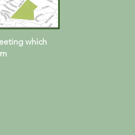
meeting which
pm