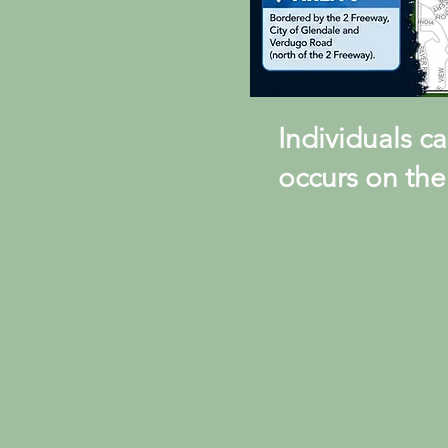
Individuals c
occurs on the